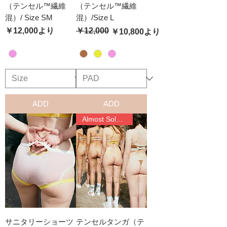
（テンセル™繊維
（テンセル™繊維
混）/ Size SM
混）/Size L
セール価格
￥12,000
より
￥12,000
通常価格
セール価格
￥10,800
より
ADD
ADD
Almost Sold Out
サニタリーショーツ
テンセルタンガ（テ