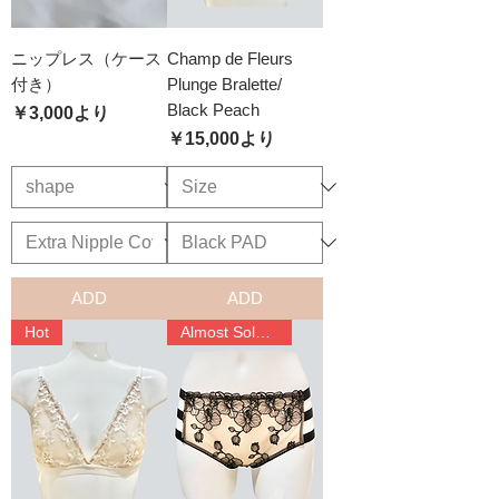
ニップレス（ケース
Champ de Fleurs
付き）
Plunge Bralette/
Black Peach
セール価格
￥3,000
より
セール価格
￥15,000
より
ADD
ADD
Hot
Almost Sold Out