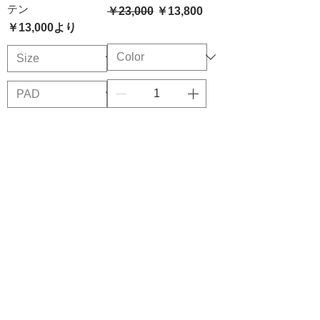
テン
通常価格
セール価格
￥23,000
￥13,800
セール価格
￥13,000
より
ADD
ADD
Almost Sold Out
Last 1
【CUDDLE】Eco
【CUDDLE】Wide
Cache-Coeur Knit
Tailored Pants