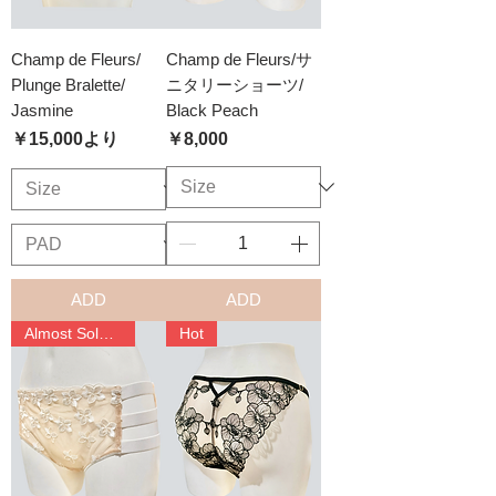
Champ de Fleurs/
Champ de Fleurs/サ
Plunge Bralette/
ニタリーショーツ/
Jasmine
Black Peach
セール価格
価格
￥15,000
より
￥8,000
ADD
ADD
Almost Sold Out
Hot