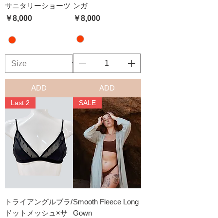
サニタリーショーツ
ンガ
価格
価格
￥8,000
￥8,000
ADD
ADD
Last 2
SALE
トライアングルブラ/
Smooth Fleece Long
ドットメッシュ×サ
Gown