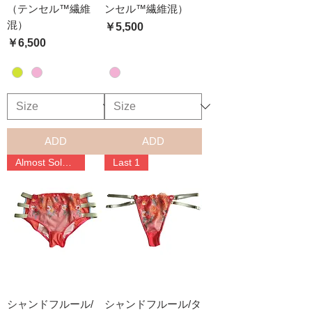
（テンセル™繊維
ンセル™繊維混）
混）
価格
￥5,500
価格
￥6,500
ADD
ADD
Almost Sold Out
Last 1
シャンドフルール/
シャンドフルール/タ