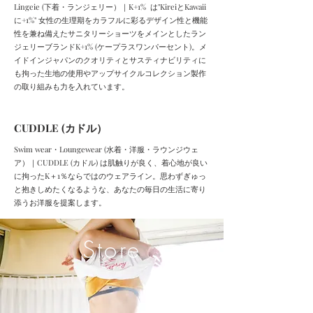
Lingeie (下着・ランジェリー）｜K+1% は"KireiとKawaii
に+1%" 女性の生理期をカラフルに彩るデザイン性と機能
性を兼ね備えたサニタリーショーツをメインとしたラン
ジェリーブランドK+1% (ケープラスワンパーセント)。メ
イドインジャパンのクオリティとサスティナビリティに
も拘った生地の使用やアップサイクルコレクション製作
の取り組みも力を入れています。
​CUDDLE (カドル）
​Swim wear・Loungewear (水着・洋服・ラウンジウェ
ア）｜CUDDLE (カドル) は肌触りが良く、着心地が良い
に拘ったK＋1％ならではのウェアライン。思わずぎゅっ
と抱きしめたくなるような、あなたの毎日の生活に寄り
添うお洋服を提案します。
Store