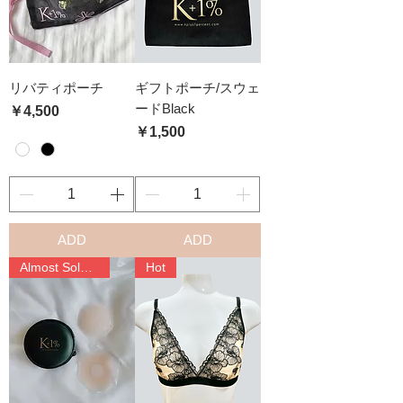
リバティポーチ
ギフトポーチ/スウェ
ードBlack
価格
￥4,500
価格
￥1,500
ADD
ADD
Almost Sold Out
Hot