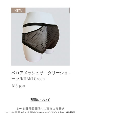
NEW
NEW
ベロアメッシュサニタリーショ
ベロアカシュクールブ
ーツ/KHAKI Green
ト/KHAKI Green
価格
セール価格
￥6,500
￥13,000
配送について
３〜５日営業日以内に東京より発送
​※ご指定日がある場合はチェックアウト時に備考欄