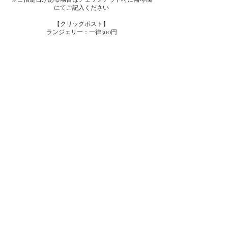
にてご記入ください
【クリックポスト】
ランジェリー：一律300円
【ヤマト運輸】
CUDDLEなどお洋服とご一緒の場合、ヤマト運輸で
の配送となります。
1,200円
北海道・福岡・佐賀・長崎・大分・熊本・宮崎・鹿
児島
900円
青森・秋田・岩手・京都・滋賀・奈良・和歌山・大
阪・兵庫
800円
宮城・山形・福島・茨城・栃木・群馬・埼玉・千
葉・東京・神奈川・山梨・長野・新潟
静岡・愛知・岐阜・三重・富山・石川・福井
1,000円
岡山・広島・山口・鳥取・島根
1,100円
香川・徳島・高知・愛媛
2000円
沖縄
30,000円以上のご注文は全国送料無料
【海外発送について】