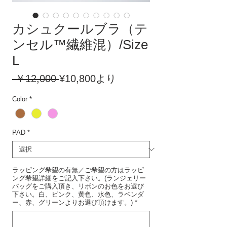
カシュクールブラ（テ
ンセル™繊維混）/Size
L
通
セ
 ￥12,000 
¥10,800
より
常
ー
Color
*
価
ル
格
価
格
PAD
*
ラッピング希望の有無／ご希望の方はラッピ
ング希望詳細をご記入下さい。(ランジェリー
バッグをご購入頂き、リボンのお色をお選び
下さい。白、ピンク、黄色、水色、ラベンダ
ー、赤、グリーンよりお選び頂けます。)
*