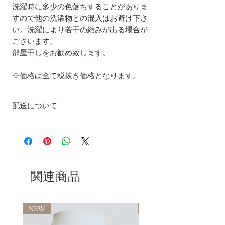
洗濯時に多少の色落ちすることがありま
すので他の洗濯物との混入はお避け下さ
い。洗濯により若干の縮みが出る場合が
ございます。
部屋干しをお勧め致します。
※価格は全て税抜き価格となります。
配送について
ランジェリー
クリックポスト：一律600円
お洋服
ヤマト運輸（CUDDLEなどお洋服の発送
はヤマト運輸にて発送いたします）
関連商品
北海道 1,200円
青森・秋田・岩手 900円
宮城・山形・福島 800円
NEW
NEW
茨城・栃木・群馬・埼玉・千葉・東京・
神奈川・山梨 800円