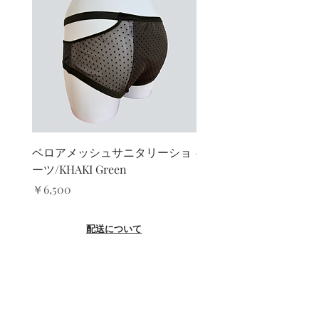
長野・新潟 800円
静岡・愛知・岐阜・三重 800円
富山・石川・福井 800円
京都・滋賀・奈良・和歌山・大阪・兵庫
900円
岡山・広島・山口・鳥取・島根 1,000円
香川・徳島・高知・愛媛 1,100円
福岡・佐賀・長崎・大分 1,200円
熊本・宮崎・鹿児島 1,200円
ベロアメッシュサニタリーショ
ベロアカシュクールブ
沖縄 2,000円
ーツ/KHAKI Green
ト/KHAKI Green
海外発送について
価格
セール価格
￥6,500
￥13,000
US＄300(EU €270) までのご購入金額：
US $22 (EU €20)
配送について
US＄300(EU €270)以上のご購入で送料
無料
３〜５日営業日以内に東京より発送
​※ご指定日がある場合はチェックアウト時に備考欄
にてご記入ください
【クリックポスト】
ランジェリー：一律300円