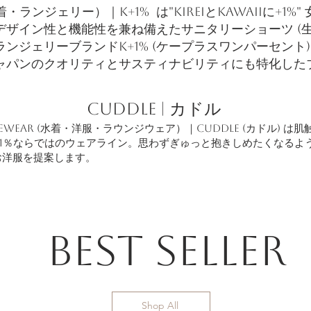
(下着・ランジェリー）｜K+1% は"KireiとKawaiiに+1
デザイン性と機能性を兼ね備えたサニタリーショーツ (生
ンジェリーブランドK+1% (ケープラスワンパーセント
ャパンのクオリティとサスティナビリティにも特化した
​CUDDLE | カドル
ngewear (水着・洋服・ラウンジウェア）｜CUDDLE (カドル) 
＋1％ならではのウェアライン。思わずぎゅっと抱きしめたくなるよ
お洋服を提案します。
BEST SELLER
Shop All