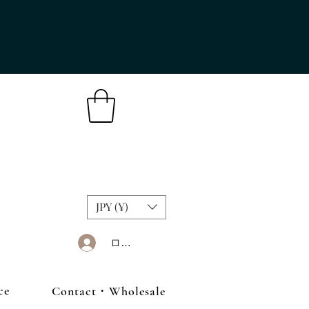
JPY (¥)
ログイン
ce
Contact・Wholesale